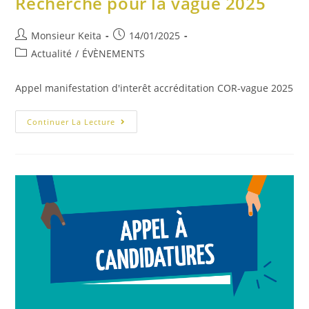
Recherche pour la vague 2025
Monsieur Keita
14/01/2025
Actualité
/
ÉVÈNEMENTS
Appel manifestation d'interêt accréditation COR-vague 2025
Continuer La Lecture