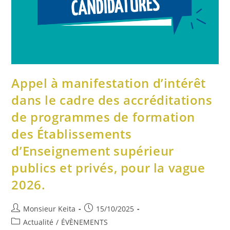
Appel à manifestation d’intérêt
dans le cadre des accréditations
de programmes de formation
des Établissements
d’Enseignement supérieur
publics et privés, pour la vague
2026.
Monsieur Keita
15/10/2025
Actualité
/
ÉVÈNEMENTS