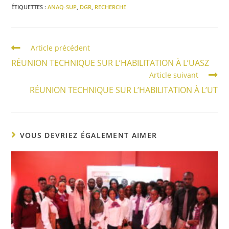
ÉTIQUETTES :
ANAQ-SUP
,
DGR
,
RECHERCHE
Article précédent
RÉUNION TECHNIQUE SUR L’HABILITATION À L’UASZ
Article suivant
RÉUNION TECHNIQUE SUR L’HABILITATION À L’UT
VOUS DEVRIEZ ÉGALEMENT AIMER