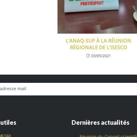
L’ANAQ-SUP À LA RÉUNION
RÉGIONALE DE L’ISESCO
03/05/2021
 utiles
Dernières actualités
Réunion du Conseil scientif
MESRI