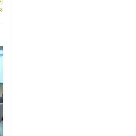
A)
18