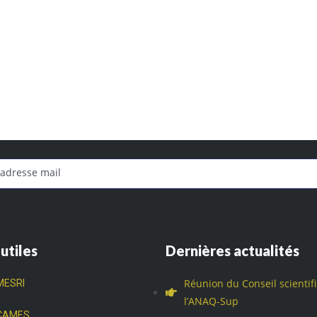
 utiles
Dernières actualités
Réunion du Conseil scientif
MESRI
l’ANAQ-Sup
CAMES