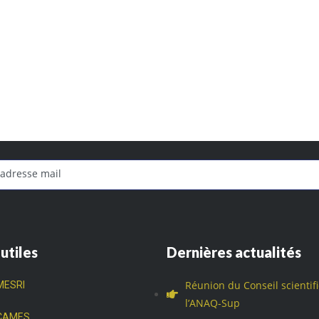
 utiles
Dernières actualités
Réunion du Conseil scientif
MESRI
l’ANAQ-Sup
CAMES