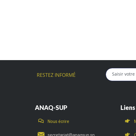
RESTEZ INFORMÉ
ANAQ-SUP
Liens
Nous écrire
secretariat@anaqsup.sn