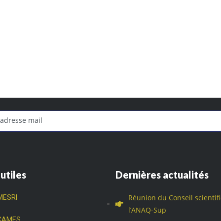
 utiles
Dernières actualités
Réunion du Conseil scientif
MESRI
l’ANAQ-Sup
CAMES