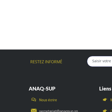
RESTEZ INFORMÉ
ANAQ-SUP
Liens
Nous écrire
secretariat@anaqsup.sn