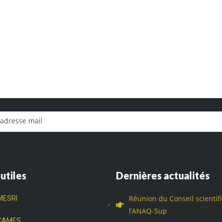
 utiles
Dernières actualités
Réunion du Conseil scientif
MESRI
l’ANAQ-Sup
CAMES