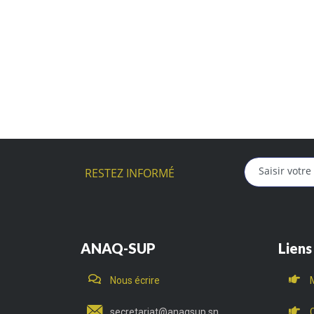
RESTEZ INFORMÉ
ANAQ-SUP
Liens
Nous écrire
secretariat@anaqsup.sn