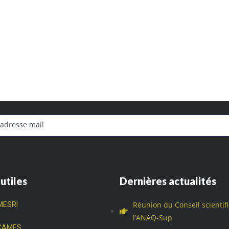
 utiles
Dernières actualités
Réunion du Conseil scientif
MESRI
l’ANAQ-Sup
CAMES