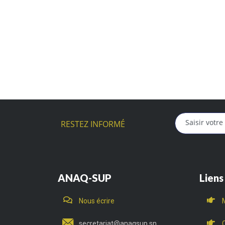
RESTEZ INFORMÉ
ANAQ-SUP
Liens
Nous écrire
secretariat@anaqsup.sn