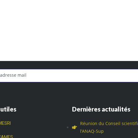
 utiles
Dernières actualités
Réunion du Conseil scientif
MESRI
l’ANAQ-Sup
CAMES