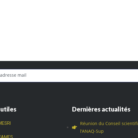
 utiles
Dernières actualités
Réunion du Conseil scientif
MESRI
l’ANAQ-Sup
CAMES