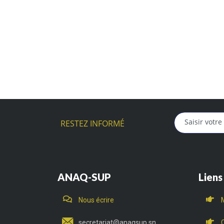
RESTEZ INFORMÉ
ANAQ-SUP
Liens
Nous écrire
secretariat@anaqsup.sn