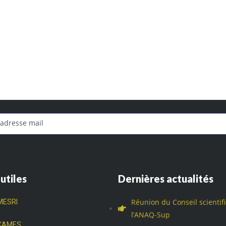
 utiles
Dernières actualités
Réunion du Conseil scientif
MESRI
l’ANAQ-Sup
CAMES