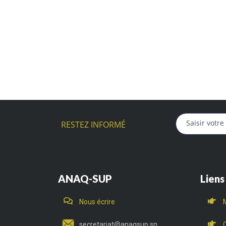
RESTEZ INFORMÉ
ANAQ-SUP
Liens
Nous écrire
secretariat@anaqsup.sn