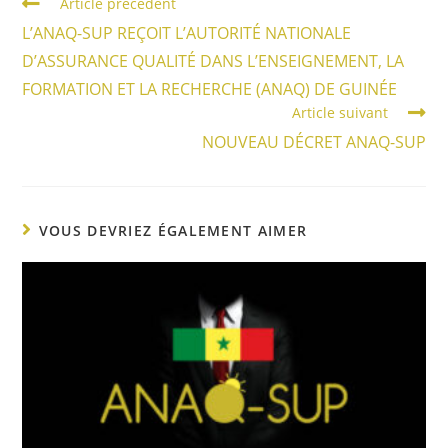
Article précédent
L’ANAQ-SUP REÇOIT L’AUTORITÉ NATIONALE
D’ASSURANCE QUALITÉ DANS L’ENSEIGNEMENT, LA
FORMATION ET LA RECHERCHE (ANAQ) DE GUINÉE
Article suivant
NOUVEAU DÉCRET ANAQ-SUP
VOUS DEVRIEZ ÉGALEMENT AIMER