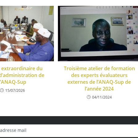
 extraordinaire du
Troisième atelier de formation
d’administration de
des experts évaluateurs
l’ANAQ-Sup
externes de l’ANAQ-Sup de
l’année 2024
15/07/2026
04/11/2024