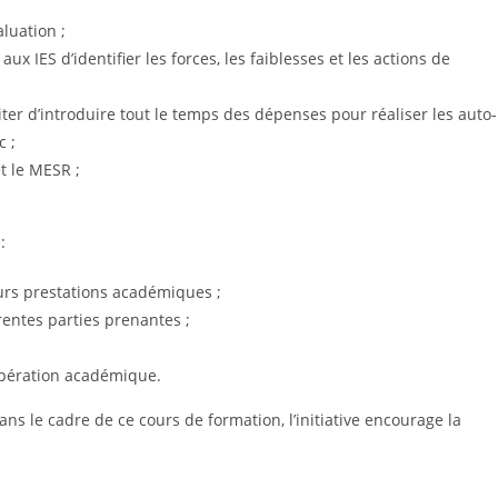
luation ;
aux IES d’identifier les forces, les faiblesses et les actions de
iter d’introduire tout le temps des dépenses pour réaliser les auto-
 ;
t le MESR ;
:
eurs prestations académiques ;
rentes parties prenantes ;
oopération académique.
ns le cadre de ce cours de formation, l’initiative encourage la