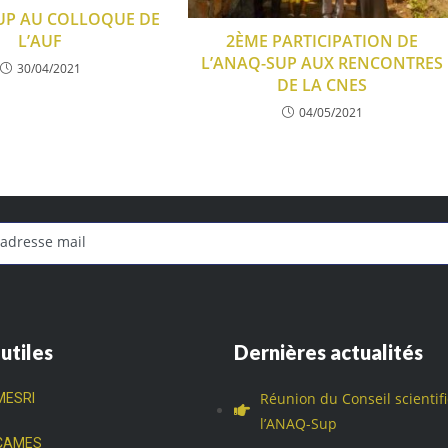
UP AU COLLOQUE DE
L’AUF
2ÈME PARTICIPATION DE
L’ANAQ-SUP AUX RENCONTRES
30/04/2021
DE LA CNES
04/05/2021
 utiles
Dernières actualités
Réunion du Conseil scientif
MESRI
l’ANAQ-Sup
CAMES