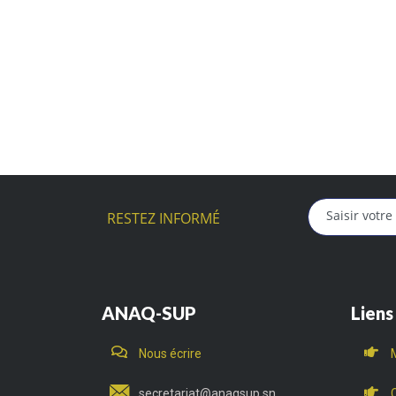
RESTEZ INFORMÉ
ANAQ-SUP
Liens
Nous écrire
secretariat@anaqsup.sn