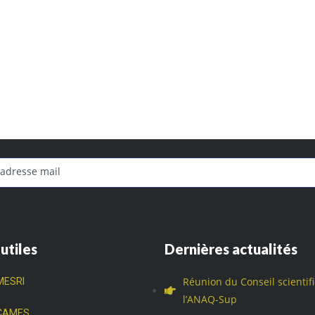
 utiles
Dernières actualités
Réunion du Conseil scientif
MESRI
l’ANAQ-Sup
CAMES