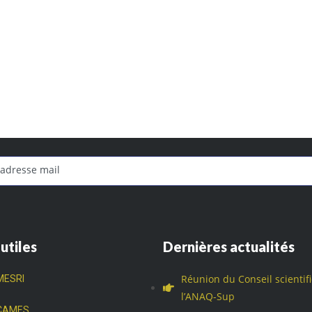
 utiles
Dernières actualités
Réunion du Conseil scientif
MESRI
l’ANAQ-Sup
CAMES