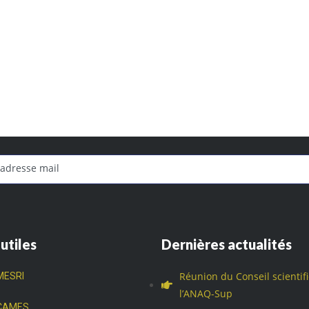
 utiles
Dernières actualités
Réunion du Conseil scientif
MESRI
l’ANAQ-Sup
CAMES