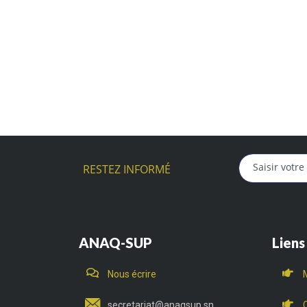
RESTEZ INFORMÉ
ANAQ-SUP
Liens
Nous écrire
secretariat@anaqsup.sn