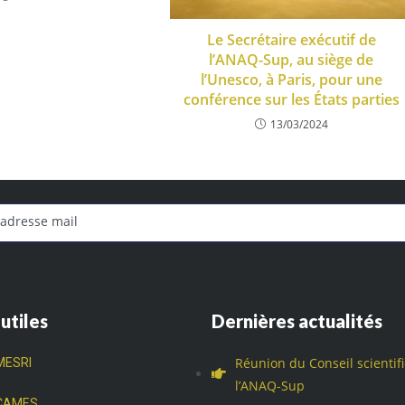
Le Secrétaire exécutif de
l’ANAQ-Sup, au siège de
l’Unesco, à Paris, pour une
conférence sur les États parties
13/03/2024
 utiles
Dernières actualités
Réunion du Conseil scientif
MESRI
l’ANAQ-Sup
CAMES