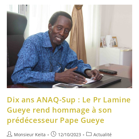
Dix ans ANAQ-Sup : Le Pr Lamine
Gueye rend hommage à son
prédécesseur Pape Gueye
Monsieur Keita
12/10/2023
Actualité